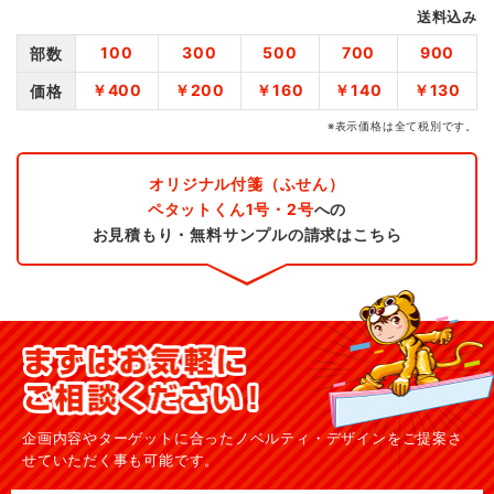
送料込み
100
300
500
700
900
部数
￥400
￥200
￥160
￥140
￥130
価格
※表示価格は全て税別です。
オリジナル付箋（ふせん）
ペタットくん1号・2号
への
お見積もり・無料サンプルの請求はこちら
企画内容やターゲットに合ったノベルティ・デザインを
ご提案さ
せていただく事も可能です。