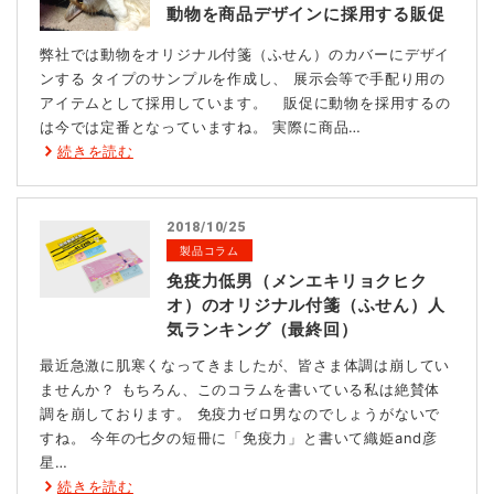
動物を商品デザインに採用する販促
弊社では動物をオリジナル付箋（ふせん）のカバーにデザイ
ンする タイプのサンプルを作成し、 展示会等で手配り用の
アイテムとして採用しています。 販促に動物を採用するの
は今では定番となっていますね。 実際に商品…
続きを読む
2018/10/25
製品コラム
免疫力低男（メンエキリョクヒク
オ）のオリジナル付箋（ふせん）人
気ランキング（最終回）
最近急激に肌寒くなってきましたが、皆さま体調は崩してい
ませんか？ もちろん、このコラムを書いている私は絶賛体
調を崩しております。 免疫力ゼロ男なのでしょうがないで
すね。 今年の七夕の短冊に「免疫力」と書いて織姫and彦
星…
続きを読む