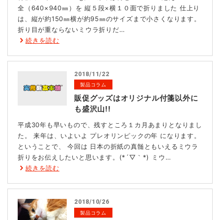
全（640×940㎜）を 縦５段×横１０面で折りました 仕上り
は、縦が約150㎜横が約95㎜のサイズまで小さくなります。
折り目が重ならないミウラ折りだ…
続きを読む
2018/11/22
製品コラム
販促グッズはオリジナル付箋以外に
も盛沢山!!
平成30年も早いもので、残すところ１カ月あまりとなりまし
た。 来年は、いよいよ プレオリンピックの年 になります。
ということで、 今回は 日本の折紙の真髄ともいえるミウラ
折りをお伝えしたいと思います。(*´▽｀*) ミウ…
続きを読む
2018/10/26
製品コラム