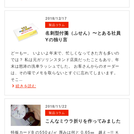
2018/12/17
製品コラム
名刺型付箋（ふせん）〜とある社員
Yの独り言
どーもー。 いよいよ年末で、忙しくなってきた方も多いの
では？ 私は元ガソリンスタンド店員だったこともあり、年
末は怒涛の洗車ラッシュでした。 お客さんからのオーダー
は、その場でメモを取らないとすぐに忘れてしまいます。
そこ…
続きを読む
2018/11/22
製品コラム
こんなミウラ折りを作ってみました
特板カードB の550ｇ/㎡ 厚みは何と 0.65㎜ 越え～!! Ｋ