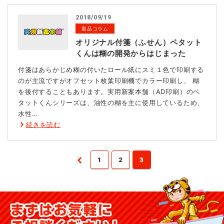
2018/09/19
製品コラム
オリジナル付箋（ふせん）ペタット
くんは糊の開発からはじまった
付箋はあらかじめ糊の付いたロール紙にスミ１色で印刷する
のが主流ですがオフセット枚葉印刷機でカラー印刷し、 糊
を後付することもあります。実用新案本舗（AD印刷）のペ
タットくんシリーズは、油性の糊を主に使用しているため、
水性…
続きを読む
1
2
3